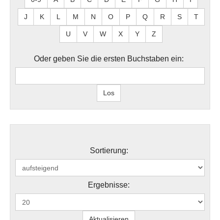
J
K
L
M
N
O
P
Q
R
S
T
U
V
W
X
Y
Z
Oder geben Sie die ersten Buchstaben ein:
Sortierung:
Ergebnisse: