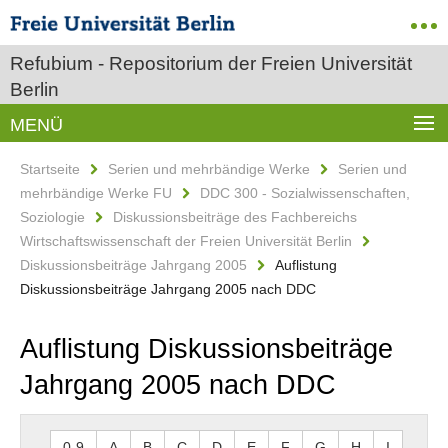
Refubium - Repositorium der Freien Universität
Berlin
MENÜ
Startseite
Serien und mehrbändige Werke
Serien und
mehrbändige Werke FU
DDC 300 - Sozialwissenschaften,
Soziologie
Diskussionsbeiträge des Fachbereichs
Wirtschaftswissenschaft der Freien Universität Berlin
Diskussionsbeiträge Jahrgang 2005
Auflistung
Diskussionsbeiträge Jahrgang 2005 nach DDC
Auflistung Diskussionsbeiträge
Jahrgang 2005 nach DDC
0-9
A
B
C
D
E
F
G
H
I