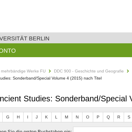
VERSITÄT BERLIN
KONTO
d mehrbändige Werke FU
DDC 900 - Geschichte und Geografie
 Studies: Sonderband/Special Volume 4 (2015) nach Titel
 Ancient Studies: Sonderband/Special 
G
H
I
J
K
L
M
N
O
P
Q
R
S
en Sie die ersten Buchstaben ein: