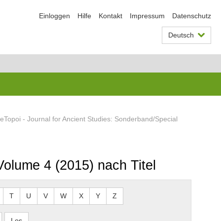
Einloggen
Hilfe
Kontakt
Impressum
Datenschutz
Deutsch
eTopoi - Journal for Ancient Studies: Sonderband/Special
Volume 4 (2015) nach Titel
T
U
V
W
X
Y
Z