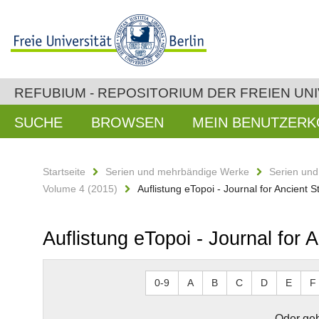
REFUBIUM - REPOSITORIUM DER FREIEN UNI
SUCHE
BROWSEN
MEIN BENUTZER
Startseite
Serien und mehrbändige Werke
Serien un
Volume 4 (2015)
Auflistung eTopoi - Journal for Ancient
Auflistung eTopoi - Journal for
0-9
A
B
C
D
E
F
Oder geb