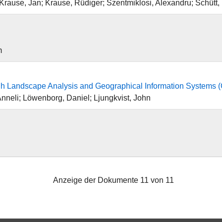
Krause, Jan; Krause, Rüdiger; Szentmiklosi, Alexandru; Schütt, B
m
gh Landscape Analysis and Geographical Information Systems (
nneli; Löwenborg, Daniel; Ljungkvist, John
Anzeige der Dokumente 11 von 11