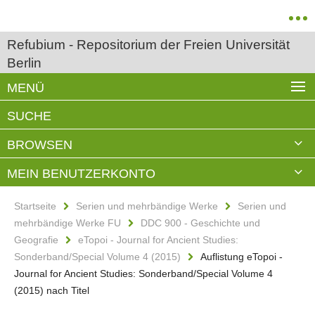
Refubium - Repositorium der Freien Universität
Berlin
MENÜ
SUCHE
BROWSEN
MEIN BENUTZERKONTO
Startseite
Serien und mehrbändige Werke
Serien und
mehrbändige Werke FU
DDC 900 - Geschichte und
Geografie
eTopoi - Journal for Ancient Studies:
Sonderband/Special Volume 4 (2015)
Auflistung eTopoi -
Journal for Ancient Studies: Sonderband/Special Volume 4
(2015) nach Titel