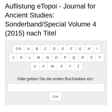
Auflistung eTopoi - Journal for
Ancient Studies:
Sonderband/Special Volume 4
(2015) nach Titel
0-9
A
B
C
D
E
F
G
H
I
J
K
L
M
N
O
P
Q
R
S
T
U
V
W
X
Y
Z
Oder geben Sie die ersten Buchstaben ein: