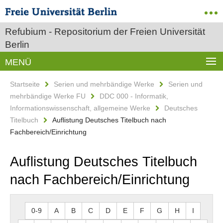
Refubium - Repositorium der Freien Universität
Berlin
MENÜ
Startseite
Serien und mehrbändige Werke
Serien und
mehrbändige Werke FU
DDC 000 - Informatik,
Informationswissenschaft, allgemeine Werke
Deutsches
Titelbuch
Auflistung Deutsches Titelbuch nach
Fachbereich/Einrichtung
Auflistung Deutsches Titelbuch
nach Fachbereich/Einrichtung
0-9
A
B
C
D
E
F
G
H
I