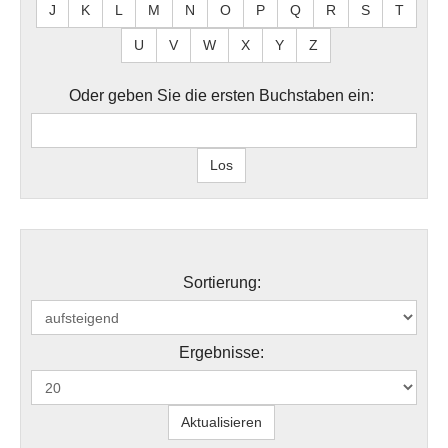
J
K
L
M
N
O
P
Q
R
S
T
U
V
W
X
Y
Z
Oder geben Sie die ersten Buchstaben ein:
Sortierung:
Ergebnisse: