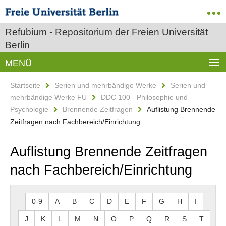
Refubium - Repositorium der Freien Universität
Berlin
MENÜ
Startseite
Serien und mehrbändige Werke
Serien und
mehrbändige Werke FU
DDC 100 - Philosophie und
Psychologie
Brennende Zeitfragen
Auflistung Brennende
Zeitfragen nach Fachbereich/Einrichtung
Auflistung Brennende Zeitfragen
nach Fachbereich/Einrichtung
0-9
A
B
C
D
E
F
G
H
I
J
K
L
M
N
O
P
Q
R
S
T