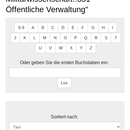
Öffentliche Verwaltung"
0-9
A
B
C
D
E
F
G
H
I
J
K
L
M
N
O
P
Q
R
S
T
U
V
W
X
Y
Z
Oder geben Sie die ersten Buchstaben ein:
Sortiert nach: