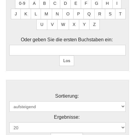
0-9
A
B
C
D
E
F
G
H
I
J
K
L
M
N
O
P
Q
R
S
T
U
V
W
X
Y
Z
Oder geben Sie die ersten Buchstaben ein:
Sortierung:
Ergebnisse: