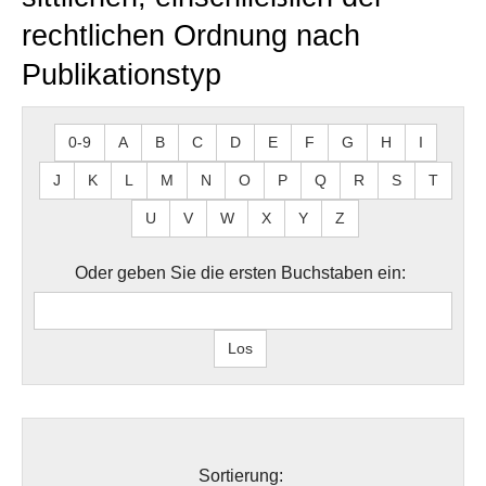
rechtlichen Ordnung nach
Publikationstyp
0-9
A
B
C
D
E
F
G
H
I
J
K
L
M
N
O
P
Q
R
S
T
U
V
W
X
Y
Z
Oder geben Sie die ersten Buchstaben ein:
Sortierung: