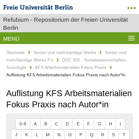
Refubium - Repositorium der Freien Universität
Berlin
MENÜ
Startseite
Serien und mehrbändige Werke
Serien und
mehrbändige Werke FU
DDC 300 - Sozialwissenschaften,
Soziologie
KFS Arbeitsmaterialien Fokus Praxis
Auflistung KFS Arbeitsmaterialien Fokus Praxis nach Autor*in
Auflistung KFS Arbeitsmaterialien
Fokus Praxis nach Autor*in
0-9
A
B
C
D
E
F
G
H
I
J
K
L
M
N
O
P
Q
R
S
T