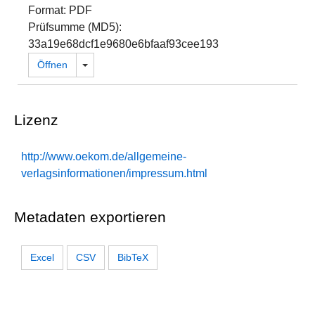
Format: PDF
Prüfsumme (MD5):
33a19e68dcf1e9680e6bfaaf93cee193
Dropdown öffnen
Öffnen
Lizenz
http://www.oekom.de/allgemeine-
verlagsinformationen/impressum.html
Metadaten exportieren
Excel
CSV
BibTeX