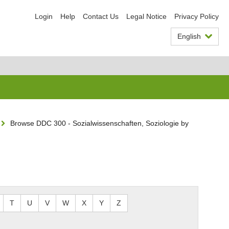
Login
Help
Contact Us
Legal Notice
Privacy Policy
English
Browse DDC 300 - Sozialwissenschaften, Soziologie by
T
U
V
W
X
Y
Z