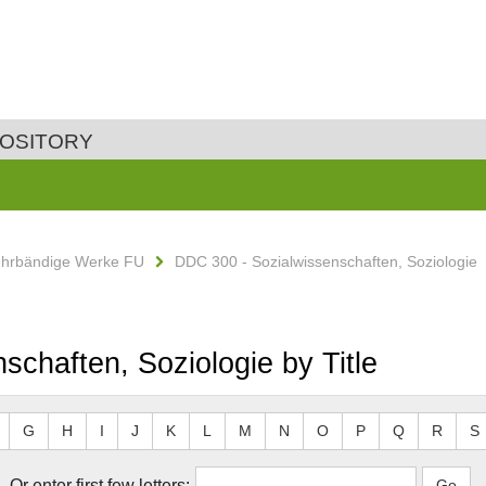
POSITORY
ehrbändige Werke FU
DDC 300 - Sozialwissenschaften, Soziologie
chaften, Soziologie by Title
G
H
I
J
K
L
M
N
O
P
Q
R
S
Or enter first few letters: