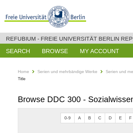
REFUBIUM - FREIE UNIVERSITÄT BERLIN RE
SEARCH
BROWSE
MY ACCOUNT
Home
Serien und mehrbändige Werke
Serien und m
Title
Browse DDC 300 - Sozialwissens
0-9
A
B
C
D
E
F