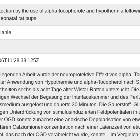
ection by the use of alpha-tocopherole and hypothermia followi
neonatal rat pups
elanie
06T11:28:38.125Z
rliegenden Arbeit wurde der neuroprotektive Effekt von alpha- To
ter Anwendung von Hypothermie und alpha-Tocopherol nach Sa
nitten sechs bis acht Tage alter Wistar-Ratten untersucht. Di
tigen Wechsel der Begasung der Interfacekammer und des Perf
smedium ausgelöst und dauerte 20 Minuten. Die Sauerstoff- Glu
igen Unterdrückung von stimulusinduzierten Feldpotentialen in d
r OGD konnte zunächst eine anoxische Depolarisation von et
ulären Calziumionenkonzentration nach einer Latenzzeit von et
l, das nach der OGD verabreicht wurde, konnte – im Vergleich