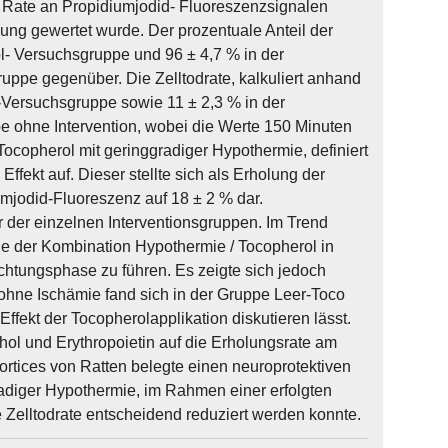
e Rate an Propidiumjodid- Fluoreszenzsignalen
gung gewertet wurde. Der prozentuale Anteil der
ol- Versuchsgruppe und 96 ± 4,7 % in der
uppe gegenüber. Die Zelltodrate, kalkuliert anhand
l-Versuchsgruppe sowie 11 ± 2,3 % in der
pe ohne Intervention, wobei die Werte 150 Minuten
copherol mit geringgradiger Hypothermie, definiert
ffekt auf. Dieser stellte sich als Erholung der
umjodid-Fluoreszenz auf 18 ± 2 % dar.
er der einzelnen Interventionsgruppen. Im Trend
e der Kombination Hypothermie / Tocopherol in
htungsphase zu führen. Es zeigte sich jedoch
 ohne Ischämie fand sich in der Gruppe Leer-Toco
ffekt der Tocopherolapplikation diskutieren lässt.
ohol und Erythropoietin auf die Erholungsrate am
rtices von Ratten belegte einen neuroprotektiven
radiger Hypothermie, im Rahmen einer erfolgten
e Zelltodrate entscheidend reduziert werden konnte.