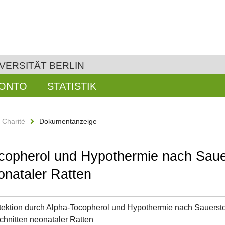
VERSITÄT BERLIN
KONTO
STATISTIK
n Charité
Dokumentanzeige
copherol und Hypothermie nach Sauer
nataler Ratten
ektion durch Alpha-Tocopherol und Hypothermie nach Sauerstof
hnitten neonataler Ratten