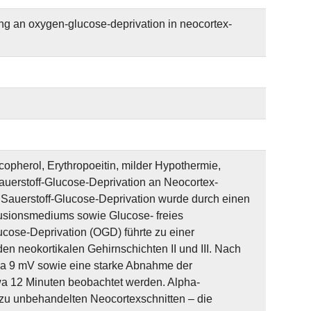
ng an oxygen-glucose-deprivation in neocortex-
copherol, Erythropoeitin, milder Hypothermie,
uerstoff-Glucose-Deprivation an Neocortex-
e Sauerstoff-Glucose-Deprivation wurde durch einen
usionsmediums sowie Glucose- freies
cose-Deprivation (OGD) führte zu einer
en neokortikalen Gehirnschichten II und III. Nach
wa 9 mV sowie eine starke Abnahme der
wa 12 Minuten beobachtet werden. Alpha-
 zu unbehandelten Neocortexschnitten – die