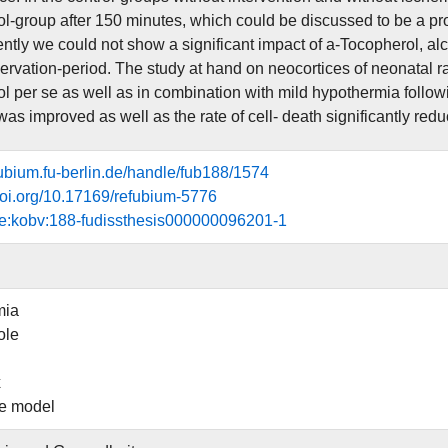
l-group after 150 minutes, which could be discussed to be a prot
tly we could not show a significant impact of a-Tocopherol, alco
servation-period. The study at hand on neocortices of neonatal ra
 per se as well as in combination with mild hypothermia followin
as improved as well as the rate of cell- death significantly redu
efubium.fu-berlin.de/handle/fub188/1574
.doi.org/10.17169/refubium-5776
de:kobv:188-fudissthesis000000096201-1
mia
ole
x
ce model