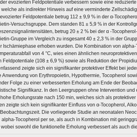
der evozierten Feldpotentiale verbessern sowie eine reduziert
 welche als indirekter Hinweis auf eine verminderte Zellschädi
evozierter Feldpotentiale betrug 112 ± 9,9 % in der α-Tocopher
ietin-Versuchsgruppe. Dem standen 81 ± 5,9 % in der Kontrollgr
eszenzsignalintensitäten, betrug 20 ± 2 % bei der α -Tocophero
ietin-Gruppe im Vergleich zu insgesamt 40 ± 2,3 % in der Grup
r Ischämiephase erhoben wurden. Die Kombination von alpha-To
emperaturabfall von 4 °C, wies einen ähnlichen neuroprotektiven E
n Feldpotentiale (108 ± 6,9 %) sowie als Reduktion der Propidi
assend zeigte sich ein signifikanter protektiver Effekt bei jed
e Anwendung von Erythropoietin, Hypothermie, Tocopherol sowi
nder Folge zu einer verbesserten Erholung am Ende der Beobac
tistische Signifikanz. In den Leergruppen ohne Intervention und
 hohe Erholungsrate nach 150 min, welches sich als protektiver E
en zeigte sich kein signifikanter Einfluss von α-Tocopherol, Alk
Beobachtungszeit. Die vorliegende Studie an neonatalen Neoco
n alpha-Tocopherol per se, als auch in Kombination mit geringg
 wobei sowohl die funktionelle Erholung verbessert als auch di