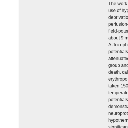
The work 
use of hy
deprivati
perfusion
field-pote
about 9 mV
A-Tocophe
potential
attenuate
group and
death, ca
erythropo
taken 150
temperatu
potential
demonstra
neuroprot
hypotherm
significa