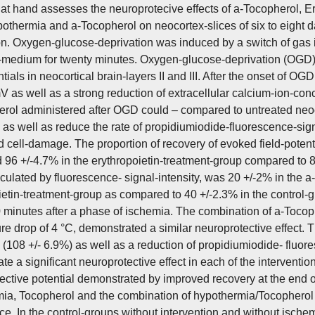
at hand assesses the neuroprotecive effects of a-Tocopherol, E
pothermia and a-Tocopherol on neocortex-slices of six to eight d
on. Oxygen-glucose-deprivation was induced by a switch of gas i
-medium for twenty minutes. Oxygen-glucose-deprivation (OGD)
ntials in neocortical brain-layers II and III. After the onset of O
 as well as a strong reduction of extracellular calcium-ion-conc
rol administered after OGD could – compared to untreated neoco
s as well as reduce the rate of propidiumiodide-fluorescence-sign
d cell-damage. The proportion of recovery of evoked field-potent
 96 +/-4.7% in the erythropoietin-treatment-group compared to 81 
lculated by fluorescence- signal-intensity, was 20 +/-2% in the 
ietin-treatment-group as compared to 40 +/-2.3% in the control
 minutes after a phase of ischemia. The combination of a-Tocop
re drop of 4 °C, demonstrated a similar neuroprotective effect. 
s (108 +/- 6.9%) as well as a reduction of propidiumiodide- fluo
te a significant neuroprotective effect in each of the interventi
ective potential demonstrated by improved recovery at the end of
ia, Tocopherol and the combination of hypothermia/Tocopherol in 
nce. In the control-groups without intervention and without ische