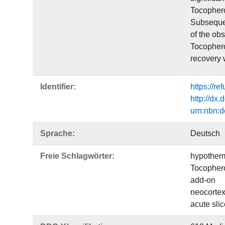
Tocophero
Subsequen
of the ob
Tocopherol
recovery w
Identifier:
https://r
http://dx
urn:nbn:
Sprache:
Deutsch
Freie Schlagwörter:
hypother
Tocopher
add-on
neocorte
acute sli