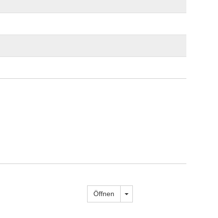
Dropdown öffnen
Öffnen