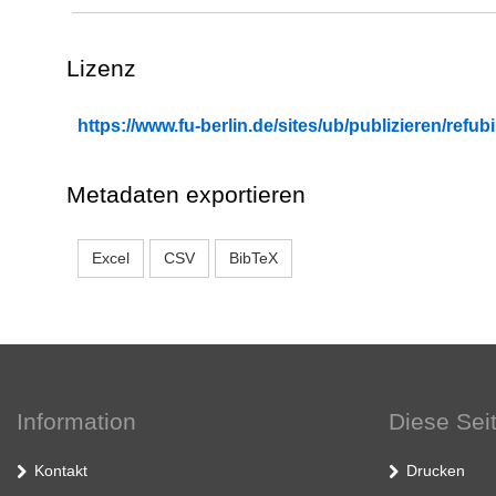
Lizenz
https://www.fu-berlin.de/sites/ub/publizieren/re
Metadaten exportieren
Excel
CSV
BibTeX
Information
Diese Sei
Kontakt
Drucken