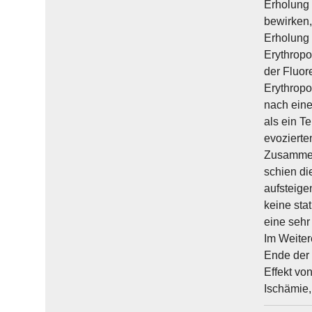
Erholung 
bewirken,
Erholung 
Erythropo
der Fluor
Erythropo
nach eine
als ein T
evozierte
Zusammenf
schien di
aufsteige
keine sta
eine sehr
Im Weiter
Ende der 
Effekt vo
Ischämie,