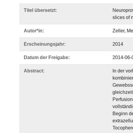
Titel übersetzt:
Neuroprot
slices of 
Autor*in:
Zeller, M
Erscheinungsjahr:
2014
Datum der Freigabe:
2014-06-
Abstract:
In der vo
kombinier
Gewebssch
gleichzei
Perfusion
vollständ
Beginn de
extrazell
Tocophero