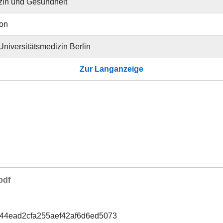
zin und Gesundheit
ion
 Universitätsmedizin Berlin
Zur Langanzeige
pdf
f44ead2cfa255aef42af6d6ed5073