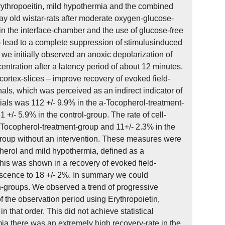
rythropoeitin, mild hypothermia and the combined
ay old wistar-rats after moderate oxygen-glucose-
n the interface-chamber and the use of glucose-free
 lead to a complete suppression of stimulusinduced
GD we initially observed an anoxic depolarization of
entration after a latency period of about 12 minutes.
rtex-slices – improve recovery of evoked field-
als, which was perceived as an indirect indicator of
ials was 112 +/- 9.9% in the a-Tocopherol-treatment-
+/- 5.9% in the control-group. The rate of cell-
a-Tocopherol-treatment-group and 11+/- 2.3% in the
-group without an intervention. These measures were
herol and mild hypothermia, defined as a
This was shown in a recovery of evoked field-
rescence to 18 +/- 2%. In summary we could
on-groups. We observed a trend of progressive
 the observation period using Erythropoietin,
that order. This did not achieve statistical
mia there was an extremely high recovery-rate in the