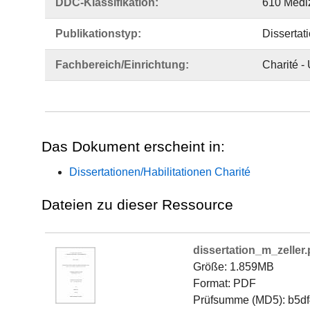
DDC-Klassifikation:
610 Medi
Publikationstyp:
Dissertat
Fachbereich/Einrichtung:
Charité -
Das Dokument erscheint in:
Dissertationen/Habilitationen Charité
Dateien zu dieser Ressource
dissertation_m_zeller.
Größe: 1.859MB
Format: PDF
Prüfsumme (MD5): b5d