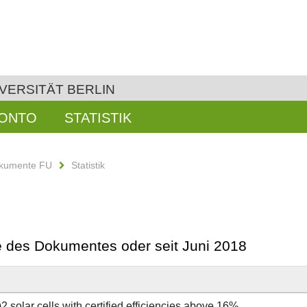
VERSITÄT BERLIN
KONTO
STATISTIK
kumente FU
Statistik
be des Dokumentes oder seit Juni 2018
 solar cells with certified efficiencies above 16%