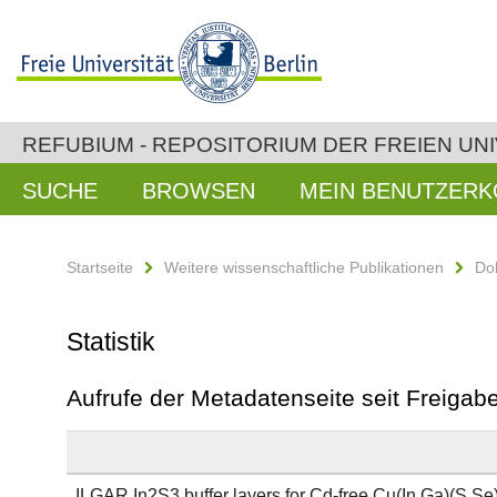
REFUBIUM - REPOSITORIUM DER FREIEN UNI
SUCHE
BROWSEN
MEIN BENUTZER
Startseite
Weitere wissenschaftliche Publikationen
Do
Statistik
Aufrufe der Metadatenseite seit Freiga
ILGAR In2S3 buffer layers for Cd-free Cu(In,Ga)(S,Se)2