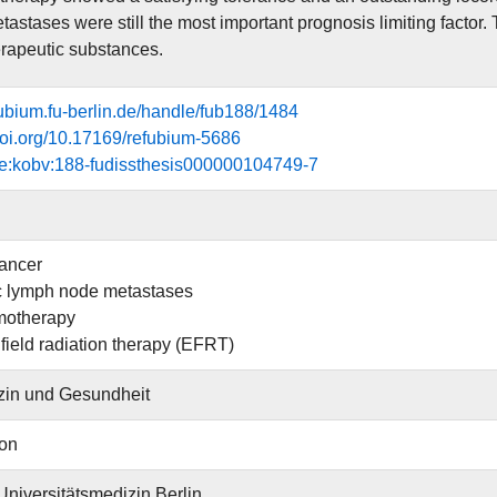
tastases were still the most important prognosis limiting factor.
apeutic substances.
efubium.fu-berlin.de/handle/fub188/1484
.doi.org/10.17169/refubium-5686
de:kobv:188-fudissthesis000000104749-7
cancer
c lymph node metastases
motherapy
field radiation therapy (EFRT)
zin und Gesundheit
ion
 Universitätsmedizin Berlin