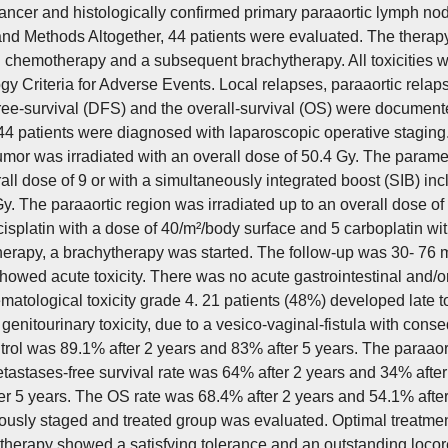
cancer and histologically confirmed primary paraaortic lymph n
and Methods Altogether, 44 patients were evaluated. The therapy
chemotherapy and a subsequent brachytherapy. All toxicities
gy Criteria for Adverse Events. Local relapses, paraaortic relaps
ree-survival (DFS) and the overall-survival (OS) were documen
 44 patients were diagnosed with laparoscopic operative staging
tumor was irradiated with an overall dose of 50.4 Gy. The parame
all dose of 9 or with a simultaneously integrated boost (SIB) in
Gy. The paraaortic region was irradiated up to an overall dose 
cisplatin with a dose of 40/m²/body surface and 5 carboplatin wi
herapy, a brachytherapy was started. The follow-up was 30- 76 
showed acute toxicity. There was no acute gastrointestinal and/o
matological toxicity grade 4. 21 patients (48%) developed late t
genitourinary toxicity, due to a vesico-vaginal-fistula with cons
trol was 89.1% after 2 years and 83% after 5 years. The paraaor
etastases-free survival rate was 64% after 2 years and 34% aft
er 5 years. The OS rate was 68.4% after 2 years and 54.1% after
sly staged and treated group was evaluated. Optimal treatment
 therapy showed a satisfying tolerance and an outstanding locor