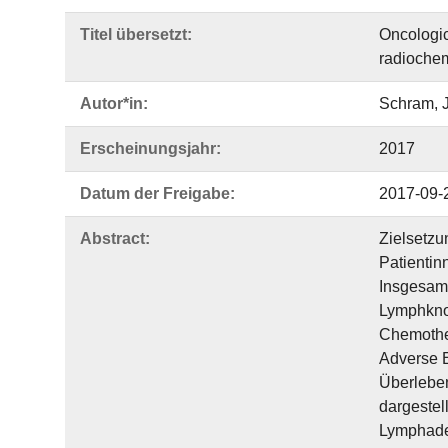
Titel übersetzt:
Oncologic
radioche
Autor*in:
Schram, 
Erscheinungsjahr:
2017
Datum der Freigabe:
2017-09-
Abstract:
Zielsetzu
Patientin
Insgesamt
Lymphknot
Chemother
Adverse E
Überleben
dargestel
Lymphaden