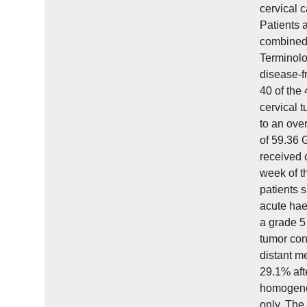
cervical 
Patients 
combined 
Terminolo
disease-f
40 of the
cervical 
to an over
of 59.36 
received 
week of t
patients 
acute hae
a grade 5 
tumor con
distant m
29.1% aft
homogenou
only. The