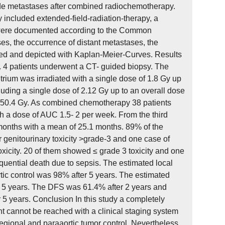
ode metastases after combined radiochemotherapy.
 included extended-field-radiation-therapy, a
 were documented according to the Common
es, the occurrence of distant metastases, the
ted and depicted with Kaplan-Meier-Curves. Results
. 4 patients underwent a CT- guided biopsy. The
trium was irradiated with a single dose of 1.8 Gy up
cluding a single dose of 2.12 Gy up to an overall dose
of 50.4 Gy. As combined chemotherapy 38 patients
th a dose of AUC 1.5- 2 per week. From the third
months with a mean of 25.1 months. 89% of the
r genitourinary toxicity >grade-3 and one case of
oxicity. 20 of them showed ≤ grade 3 toxicity and one
equential death due to sepsis. The estimated local
tic control was 98% after 5 years. The estimated
er 5 years. The DFS was 61.4% after 2 years and
 5 years. Conclusion In this study a completely
 cannot be reached with a clinical staging system
egional and paraaortic tumor control. Nevertheless,