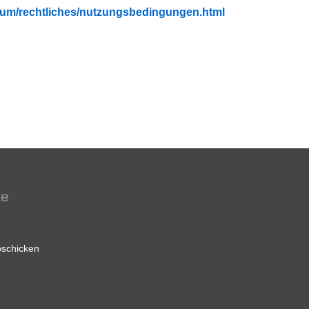
fubium/rechtliches/nutzungsbedingungen.html
te
schicken