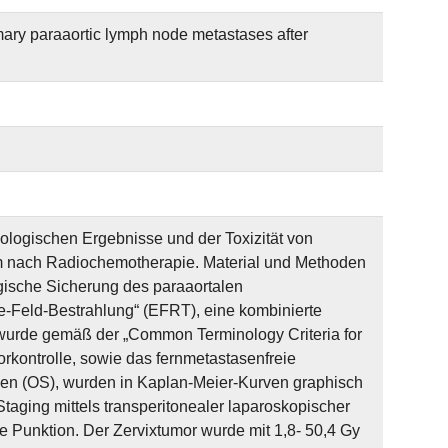
imary paraaortic lymph node metastases after
ologischen Ergebnisse und der Toxizität von
nom nach Radiochemotherapie. Material und Methoden
gische Sicherung des paraaortalen
te-Feld-Bestrahlung“ (EFRT), eine kombinierte
 wurde gemäß der „Common Terminology Criteria for
kontrolle, sowie das fernmetastasenfreie
en (OS), wurden in Kaplan-Meier-Kurven graphisch
Staging mittels transperitonealer laparoskopischer
 Punktion. Der Zervixtumor wurde mit 1,8- 50,4 Gy