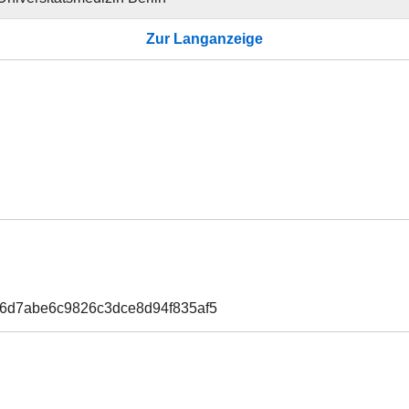
Zur Langanzeige
66d7abe6c9826c3dce8d94f835af5