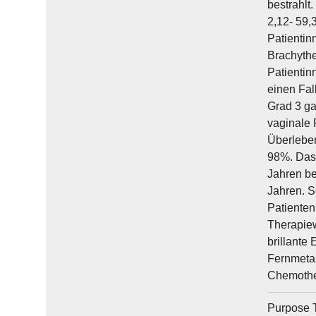
bestrahlt.
2,12- 59,
Patientin
Brachythe
Patientin
einen Fal
Grad 3 gas
vaginale 
Überleben
98%. Das 
Jahren be
Jahren. S
Patienten
Therapiew
brillante
Fernmetas
Chemother
Purpose T