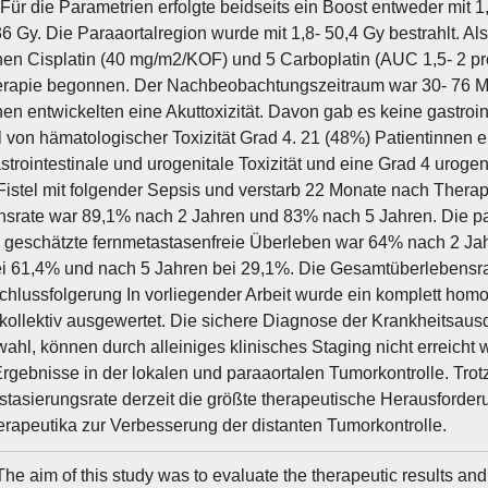
 Für die Parametrien erfolgte beidseits ein Boost entweder mit 1,
36 Gy. Die Paraaortalregion wurde mit 1,8- 50,4 Gy bestrahlt. A
nen Cisplatin (40 mg/m2/KOF) und 5 Carboplatin (AUC 1,5- 2 p
rapie begonnen. Der Nachbeobachtungszeitraum war 30- 76 Mo
nen entwickelten eine Akuttoxizität. Davon gab es keine gastroin
l von hämatologischer Toxizität Grad 4. 21 (48%) Patientinnen e
trointestinale und urogenitale Toxizität und eine Grad 4 urogeni
Fistel mit folgender Sepsis und verstarb 22 Monate nach Therapi
srate war 89,1% nach 2 Jahren und 83% nach 5 Jahren. Die par
geschätzte fernmetastasenfreie Überleben war 64% nach 2 Ja
i 61,4% und nach 5 Jahren bei 29,1%. Die Gesamtüberlebensr
chlussfolgerung In vorliegender Arbeit wurde ein komplett homo
kollektiv ausgewertet. Die sichere Diagnose der Krankheitsau
ahl, können durch alleiniges klinisches Staging nicht erreicht 
 Ergebnisse in der lokalen und paraaortalen Tumorkontrolle. Trot
tasierungsrate derzeit die größte therapeutische Herausforderu
apeutika zur Verbesserung der distanten Tumorkontrolle.
he aim of this study was to evaluate the therapeutic results and