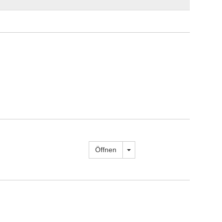
Dropdown öffnen
Öffnen