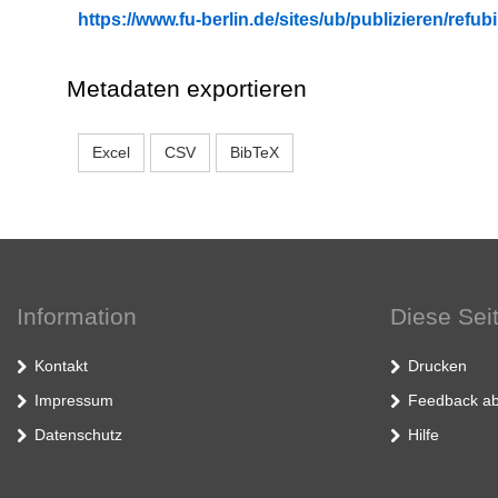
https://www.fu-berlin.de/sites/ub/publizieren/re
Metadaten exportieren
Excel
CSV
BibTeX
Information
Diese Sei
Kontakt
Drucken
Impressum
Feedback ab
Datenschutz
Hilfe