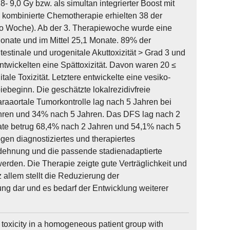
8- 9,0 Gy bzw. als simultan integrierter Boost mit
ls kombinierte Chemotherapie erhielten 38 der
ro Woche). Ab der 3. Therapiewoche wurde eine
nate und im Mittel 25,1 Monate. 89% der
testinale und urogenitale Akuttoxizität > Grad 3 und
ntwickelten eine Spättoxizität. Davon waren 20 ≤
tale Toxizität. Letztere entwickelte eine vesiko-
ebeginn. Die geschätzte lokalrezidivfreie
aaortale Tumorkontrolle lag nach 5 Jahren bei
hren und 34% nach 5 Jahren. Das DFS lag nach 2
ate betrug 68,4% nach 2 Jahren und 54,1% nach 5
gen diagnostiziertes und therapiertes
sdehnung und die passende stadienadaptierte
werden. Die Therapie zeigte gute Verträglichkeit und
z allem stellt die Reduzierung der
ng dar und es bedarf der Entwicklung weiterer
 toxicity in a homogeneous patient group with