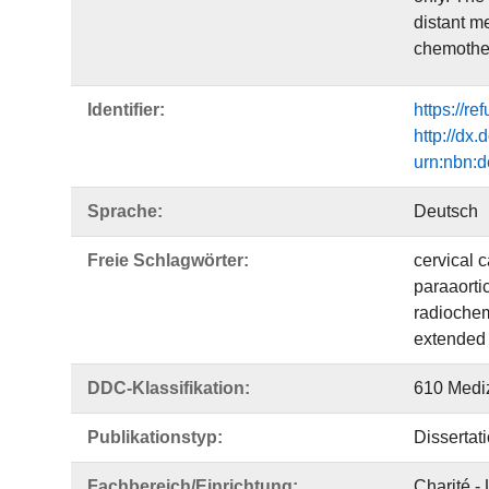
distant me
chemother
Identifier:
https://r
http://dx
urn:nbn:
Sprache:
Deutsch
Freie Schlagwörter:
cervical 
paraaorti
radioche
extended 
DDC-Klassifikation:
610 Medi
Publikationstyp:
Dissertat
Fachbereich/Einrichtung:
Charité -