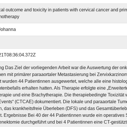
al outcome and toxicity in patients with cervical cancer and pr
motherapy
Johanna
21T08:36:04.372Z
ng Das Ziel der vorliegenden Arbeit war die Auswertung der onk
nen mit primärer paraaortaler Metastasierung bei Zervixkarzi
 wurden 44 Patientinnen ausgewertet, welche alle eine histolo
enbefalls erhalten hatten. Als Therapie erfolgte eine „Erweiter
apie und eine Brachytherapie. Die therapiebedingte Toxizität
vents“ (CTCAE) dokumentiert. Die lokale und paraaortale Tumor
, das krankheitsfreie Überleben (DFS) und das Gesamtüberleb
lt. Ergebnisse Bei 40 der 44 Patientinnen wurde ein operatives 
ektomie durchgeführt und bei 4 Patientinnen eine CT-gestützte