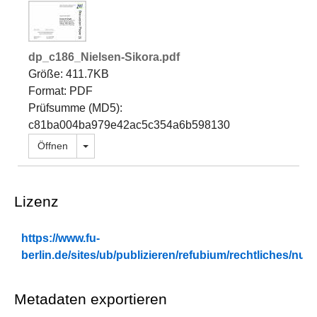
dp_c186_Nielsen-Sikora.pdf
Größe: 411.7KB
Format: PDF
Prüfsumme (MD5):
c81ba004ba979e42ac5c354a6b598130
Dropdown öffnen
Öffnen
Lizenz
https://www.fu-
berlin.de/sites/ub/publizieren/refubium/rechtliches/n
Metadaten exportieren