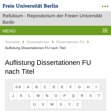
Refubium - Repositorium der Freien Universität
Berlin
MENÜ
Startseite
Dissertationen
Dissertationen FU
Auflistung Dissertationen FU nach Titel
Auflistung Dissertationen FU
nach Titel
0-9
A
B
C
D
E
F
G
H
I
J
K
L
M
N
O
P
Q
R
S
T
U
V
W
X
Y
Z