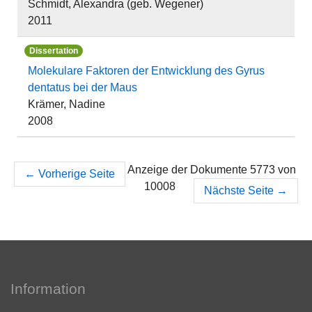
Schmidt, Alexandra (geb. Wegener)
2011
Dissertation
Molekulare Faktoren der Entwicklung des Gyrus
dentatus bei der Maus
Krämer, Nadine
2008
Anzeige der Dokumente 5773 von
←
Vorherige Seite
10008
Nächste Seite
→
Information