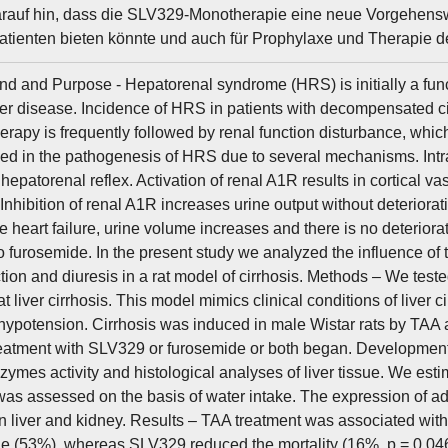
rauf hin, dass die SLV329-Monotherapie eine neue Vorgehensw
atienten bieten könnte und auch für Prophylaxe und Therapie 
d and Purpose - Hepatorenal syndrome (HRS) is initially a functi
er disease. Incidence of HRS in patients with decompensated cirr
therapy is frequently followed by renal function disturbance, wh
ved in the pathogenesis of HRS due to several mechanisms. Intr
epatorenal reflex. Activation of renal A1R results in cortical v
 Inhibition of renal A1R increases urine output without deteriorati
e heart failure, urine volume increases and there is no deterio
to furosemide. In the present study we analyzed the influence of
ction and diuresis in a rat model of cirrhosis. Methods – We test
t liver cirrhosis. This model mimics clinical conditions of liver 
hypotension. Cirrhosis was induced in male Wistar rats by TAA a
eatment with SLV329 or furosemide or both began. Development 
nzymes activity and histological analyses of liver tissue. We est
was assessed on the basis of water intake. The expression of 
in liver and kidney. Results – TAA treatment was associated with
e (53%), whereas SLV329 reduced the mortality (16%, p = 0.046