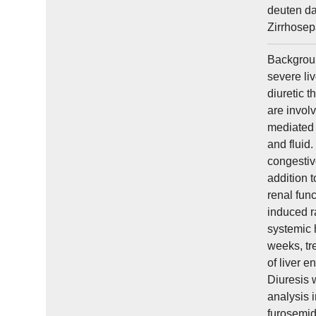
deuten da
Zirrhosep
Backgroun
severe liv
diuretic 
are invol
mediated h
and fluid.
congestiv
addition 
renal fun
induced ra
systemic 
weeks, tr
of liver e
Diuresis 
analysis 
furosemid