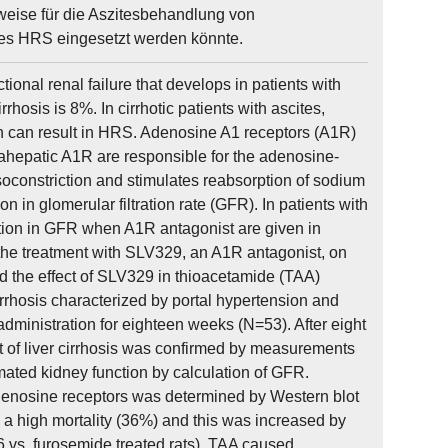
eise für die Aszitesbehandlung von
des HRS eingesetzt werden könnte.
onal renal failure that develops in patients with
hosis is 8%. In cirrhotic patients with ascites,
ich can result in HRS. Adenosine A1 receptors (A1R)
ahepatic A1R are responsible for the adenosine-
asoconstriction and stimulates reabsorption of sodium
on in glomerular filtration rate (GFR). In patients with
ration in GFR when A1R antagonist are given in
 the treatment with SLV329, an A1R antagonist, on
ed the effect of SLV329 in thioacetamide (TAA)
cirrhosis characterized by portal hypertension and
dministration for eighteen weeks (N=53). After eight
of liver cirrhosis was confirmed by measurements
imated kidney function by calculation of GFR.
adenosine receptors was determined by Western blot
 a high mortality (36%) and this was increased by
 vs. furosemide treated rats). TAA caused