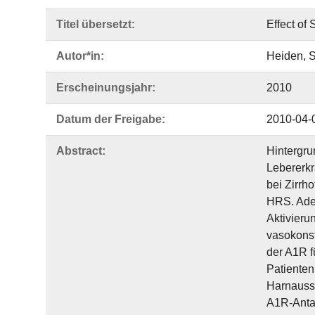
Titel übersetzt:
Effect of
Autor*in:
Heiden, S
Erscheinungsjahr:
2010
Datum der Freigabe:
2010-04-
Abstract:
Hintergru
Lebererkr
bei Zirrh
HRS. Ade
Aktivieru
vasokonst
der A1R f
Patienten
Harnaussc
A1R-Antag