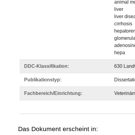
animal m
liver
liver dis
cirrhosis
hepatore
glomerular
adenosin
hepa
DDC-Klassifikation:
630 Landw
Publikationstyp:
Dissertat
Fachbereich/Einrichtung:
Veterinär
Das Dokument erscheint in: