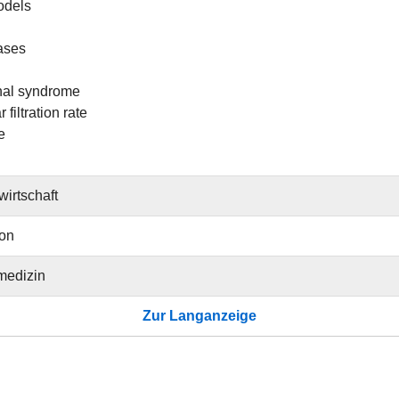
odels
eases
nal syndrome
 filtration rate
e
irtschaft
ion
medizin
Zur Langanzeige