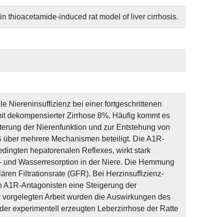
n thioacetamide-induced rat model of liver cirrhosis.
e Niereninsuffizienz bei einer fortgeschrittenen
mit dekompensierter Zirrhose 8%. Häufig kommt es
chterung der Nierenfunktion und zur Entstehung von
über mehrere Mechanismen beteiligt. Die A1R-
edingten hepatorenalen Reflexes, wirkt stark
um- und Wasserresorption in der Niere. Die Hemmung
en Filtrationsrate (GFR). Bei Herzinsuffizienz-
n A1R-Antagonisten eine Steigerung der
vorgelegten Arbeit wurden die Auswirkungen des
der experimentell erzeugten Leberzirrhose der Ratte