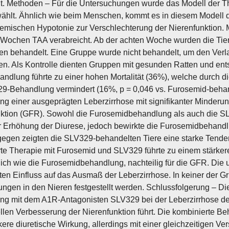
t. Methoden – Für die Untersuchungen wurde das Modell der Th
ählt. Ähnlich wie beim Menschen, kommt es in diesem Modell d
temischen Hypotonie zur Verschlechterung der Nierenfunktion.
Wochen TAA verabreicht. Ab der achten Woche wurden die Tier
n behandelt. Eine Gruppe wurde nicht behandelt, um den Verla
n. Als Kontrolle dienten Gruppen mit gesunden Ratten und en
ndlung führte zu einer hohen Mortalität (36%), welche durch 
9-Behandlung vermindert (16%, p = 0,046 vs. Furosemid-behan
ng einer ausgeprägten Leberzirrhose mit signifikanter Minderu
ktion (GFR). Sowohl die Furosemidbehandlung als auch die S
r Erhöhung der Diurese, jedoch bewirkte die Furosemidbehandl
gen zeigten die SLV329-behandelten Tiere eine starke Tenden
te Therapie mit Furosemid und SLV329 führte zu einem stärkere
lich wie die Furosemidbehandlung, nachteilig für die GFR. Die
nten Einfluss auf das Ausmaß der Leberzirrhose. In keiner der G
ngen in den Nieren festgestellt werden. Schlussfolgerung – Di
g mit dem A1R-Antagonisten SLV329 bei der Leberzirrhose der 
llen Verbesserung der Nierenfunktion führt. Die kombinierte 
kere diuretische Wirkung, allerdings mit einer gleichzeitigen V