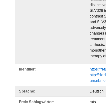
distinctiv
SLV329 tr
contrast 
and SLV32
adversely
changes i
treatment 
cirrhosis
monothera
therapy o
Identifier:
https://r
http://dx
urn:nbn:
Sprache:
Deutsch
Freie Schlagwörter:
rats