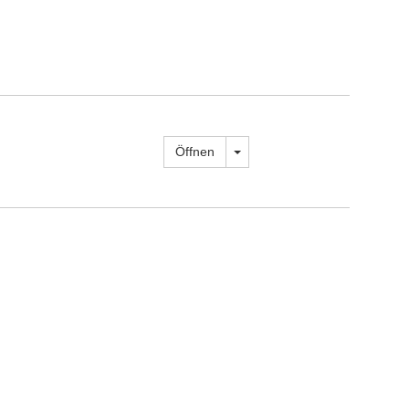
Dropdown öffnen
Öffnen