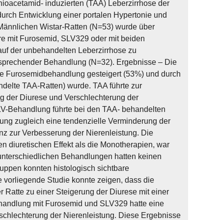
ioacetamid- induzierten (TAA) Leberzirrhose der
urch Entwicklung einer portalen Hypertonie und
 Männlichen Wistar-Ratten (N=53) wurde über
e mit Furosemid, SLV329 oder mit beiden
uf der unbehandelten Leberzirrhose zu
tsprechender Behandlung (N=32). Ergebnisse – Die
die Furosemidbehandlung gesteigert (53%) und durch
delte TAA-Ratten) wurde. TAA führte zur
ng der Diurese und Verschlechterung der
LV-Behandlung führte bei den TAA- behandelten
ung zugleich eine tendenzielle Verminderung der
z zur Verbesserung der Nierenleistung. Die
n diuretischen Effekt als die Monotherapien, war
 unterschiedlichen Behandlungen hatten keinen
ruppen konnten histologisch sichtbare
e vorliegende Studie konnte zeigen, dass die
Ratte zu einer Steigerung der Diurese mit einer
Behandlung mit Furosemid und SLV329 hatte eine
erschlechterung der Nierenleistung. Diese Ergebnisse