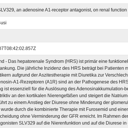
 SLV329, an adenosine A1-receptor antagonist, on renal function i
usi
07T08:42:02.857Z
nd - Das hepatorenale Syndrom (HRS) ist primär eine funktionell
ankung. Die jährliche Inzidenz des HRS beträgt bei Patienten 
otikern aufgrund der Aszitestherapie mit Diuretika zur Verschle
nosin-A1-Rezeptoren (A1R) sind an der Pathogenese des HRS 
ng ist essenziell für die Auslösung des Adenosinakkumulation-b
riktiv an den kortikalen Nierengefäßen und steigert die Natri
ührt zu einem Anstieg der Diurese ohne Minderung der glomerulär
 wurde durch die kombinierte Therapie mit Furosemid und eine
heidung ohne Verminderung der GFR erreicht. Im Rahmen der 
onisten SLV329 auf die Nierenfunktion und auf die Diurese in 