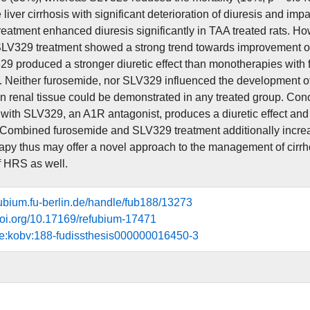
e liver cirrhosis with significant deterioration of diuresis and i
eatment enhanced diuresis significantly in TAA treated rats. How
SLV329 treatment showed a strong trend towards improvement of 
9 produced a stronger diuretic effect than monotherapies with 
. Neither furosemide, nor SLV329 influenced the development of l
n renal tissue could be demonstrated in any treated group. Con
with SLV329, an A1R antagonist, produces a diuretic effect and t
. Combined furosemide and SLV329 treatment additionally incre
py thus may offer a novel approach to the management of cirrho
f HRS as well.
efubium.fu-berlin.de/handle/fub188/13273
.doi.org/10.17169/refubium-17471
de:kobv:188-fudissthesis000000016450-3