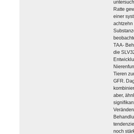
untersuch
Ratte gew
einer sys
achtzehn 
Substanze
beobachte
TAA- Beha
die SLV32
Entwicklu
Nierenfun
Tieren zu
GFR. Dage
kombinier
aber, ähn
signifika
Veränderu
Behandlun
tendenzie
noch stär