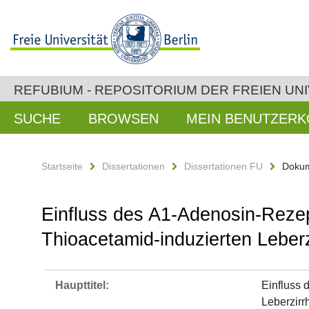
REFUBIUM - REPOSITORIUM DER FREIEN UNI
SUCHE
BROWSEN
MEIN BENUTZER
Startseite
Dissertationen
Dissertationen FU
Dokum
Einfluss des A1-Adenosin-Rezep
Thioacetamid-induzierten Leberz
Haupttitel:
Einfluss 
Leberzirr