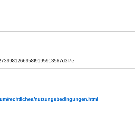
22739981266958f9195913567d3f7e
fubium/rechtliches/nutzungsbedingungen.html