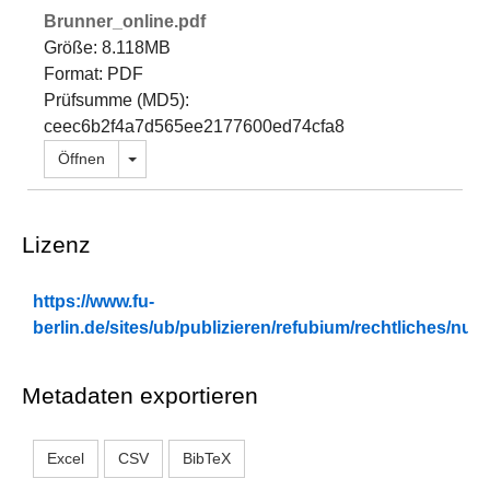
Brunner_online.pdf
Größe: 8.118MB
Format: PDF
Prüfsumme (MD5):
ceec6b2f4a7d565ee2177600ed74cfa8
Dropdown öffnen
Öffnen
Lizenz
https://www.fu-
berlin.de/sites/ub/publizieren/refubium/rechtliches/n
Metadaten exportieren
Excel
CSV
BibTeX