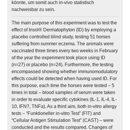
könnte, um somit auch in-vivo statistisch
nachweisbar zu sein.
The main purpose of this experiment was to test the
effect of Insol® Dermatophyton (ID) by employing a
placebo controlled blind study, testing 51 horses
suffering from summer eczema. The animals were
vaccinated three times every two weeks in February
of the year the experiment took place using ID
(n=27) or placebo (n=24). Furthermore, the testing
encompassed showing whether immunomodulatory
effects could be detected when having used ID. For
this purpose, each time the horses were tested – 5
times in total – blood samples of serum were taken
in order to evaluate specific cytokines (IL-1, IL-4, IL-
10, IFN?, TNFa). As a third aim, both in-vitro allergy
tests – “Funktioneller in-vitro Test” (FIT) and
“Cellular Antigen Stimulation Test” (CAST) – were
conducted and the results compared. Changes of