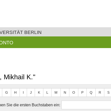
VERSITÄT BERLIN
KONTO
 Mikhail K."
G
H
I
J
K
L
M
N
O
P
Q
R
S
en Sie die ersten Buchstaben ein: