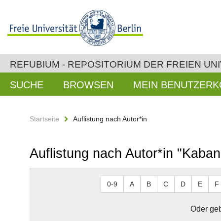
REFUBIUM - REPOSITORIUM DER FREIEN UNI
SUCHE
BROWSEN
MEIN BENUTZER
Startseite
Auflistung nach Autor*in
Auflistung nach Autor*in "Kaban,
0-9
A
B
C
D
E
F
Oder geb